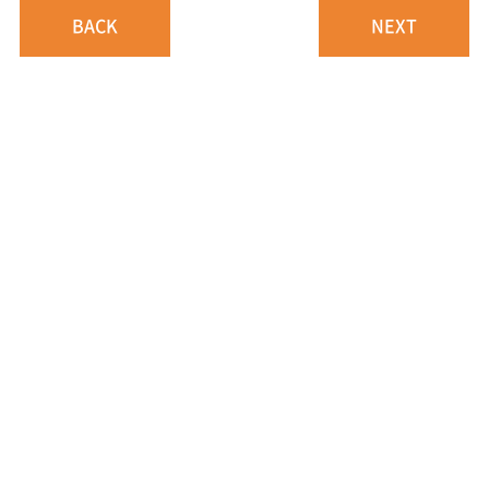
BACK
NEXT
CONTACT
ご相談・ご予約はこちら
ご相談・お見積りは無料です。
お気軽にお問い合わせください。
お電話はこちら
043-497-5342